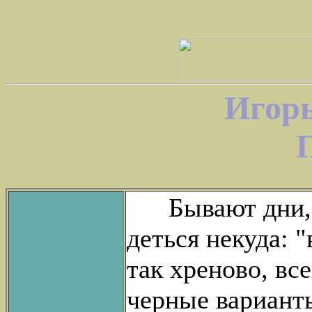
Игор
Бывают дни, ко
деться некуда: "
так хреново, вс
черные вариант