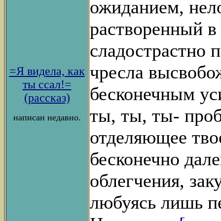
ожиданием, нел
растворенный в 
сладострастно 
чресла высвоб
=Я видела, как
ты ссал!=
бесконечным ус
(рассказ)
ты, ты, ты- про
написан недавно.
отделяющее тво
бесконечно дале
облегчения, зак
любуясь лишь п