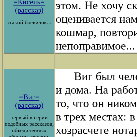
=Кисель=
этом. Hе хочу с
(рассказ)
оценивается на
этакий боевичок...
кошмар, повтори
непоправимое..
Виг был челов
и дома. На работ
=Виг=
то, что он нико
(рассказ)
в трех местах: 
первый в серии
подобных рассказов,
хозрасчете нота
объединенных
общими героями.