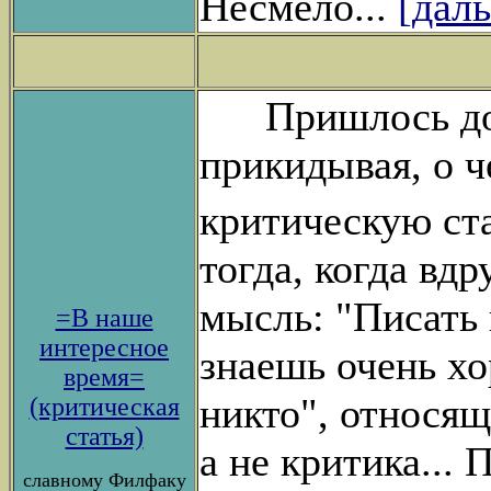
Несмело...
[дал
Пришлось долг
прикидывая, о ч
критическую ст
тогда, когда вд
мысль: "Писать 
=В наше
интересное
знаешь очень хо
время=
никто", относяща
(критическая
статья)
а не критика... 
славному Филфаку