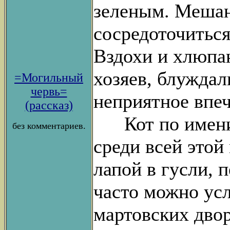
зеленым. Мешан
сосредоточиться
Вздохи и хлюпан
хозяев, блуждал
=Могильный
червь=
неприятное впеч
(рассказ)
Кот по имени 
без комментариев.
среди всей этой
лапой в гусли, 
часто можно ус
мартовских дво