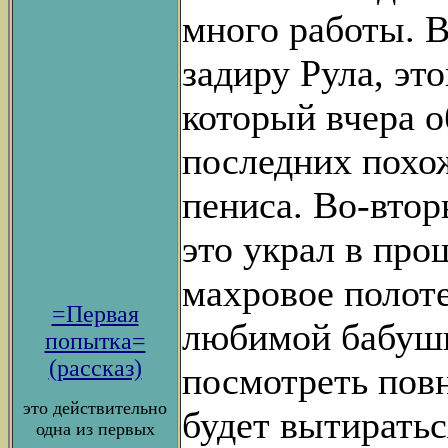
много работы. В
задиру Рула, эт
который вчера о
последних похо
пениса. Во-втор
это украл в пр
махровое полоте
=Первая
любимой бабушк
попытка=
(рассказ)
посмотреть повн
это действительно
будет вытиратьс
одна из первых