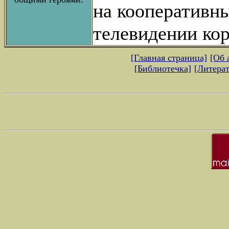
на кооперативны
телевидении ко
[Главная страница]
[Об 
[Библиотечка]
[Литерат