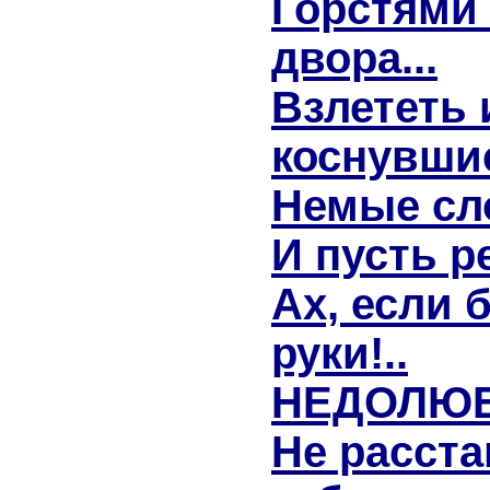
Горстями 
двора...
Взлететь 
коснувшис
Немые сло
И пусть р
Ах, если 
руки!..
НЕДОЛЮ
Не расста