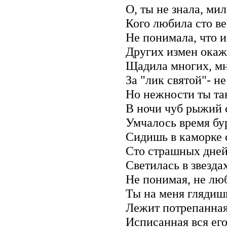
О, ты не знала, ми
Кого любила сто в
Не понимала, что и
Других измен окаж
Щадила многих, м
За "лик святой"- н
Но нежности ты так
В ночи чуб рыжий с
Умчалось время бу
Сидишь в каморке 
Сто страшных дней
Светилась в звезда
Не понимая, не люб
Ты на меня глядиш
Лежит потрепанная 
Исписанная вся ег