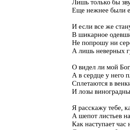
Лишь только бы зв
Еще нежнее были е
И если все же стан
В шикарное одевши
Не попрошу ни сере
А лишь неверных г
О видел ли мой Бог,
А в сердце у него п
Сплетаются в венки
И лозы виноградны
Я расскажу тебе, к
А шепот листьев н
Как наступает час 