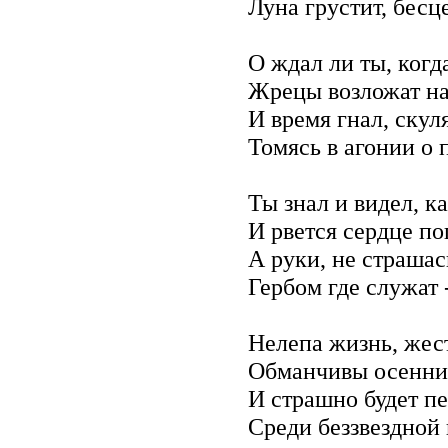
Луна грустит, бесц
О ждал ли ты, когд
Жрецы возложат на
И время гнал, скуля
Томясь в агонии о 
Ты знал и видел, к
И рвется сердце по
А руки, не страшась
Гербом где служат 
Нелепа жизнь, жест
Обманчивы осенни
И страшно будет п
Среди беззвездной