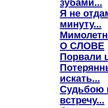
зубами...
Я не отда
минуту...
Мимолетно
О СЛОВЕ
Порвали ц
Потерянн
искать...
Судьбою 
встречу...