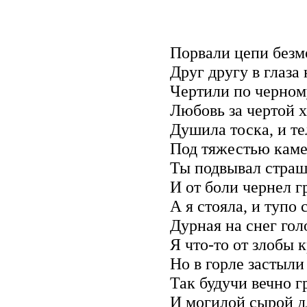
Порвали цепи безм
Друг другу в глаза 
Чертили по черном
Любовь за чертой х
Душила тоска, и т
Под тяжестью каме
Ты подвывал страш
И от боли чернел г
А я стояла, и тупо
Дурная на снег гол
Я что-то от злобы к
Но в горле застыл
Так будучи вечно 
И могилой сырой д