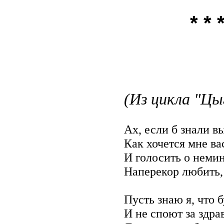
* * 
(Из цикла "Цы
Ах, если б знали в
Как хочется мне ва
И голосить о неми
Наперекор любить, 
Пусть знаю я, что 
И не споют за здра