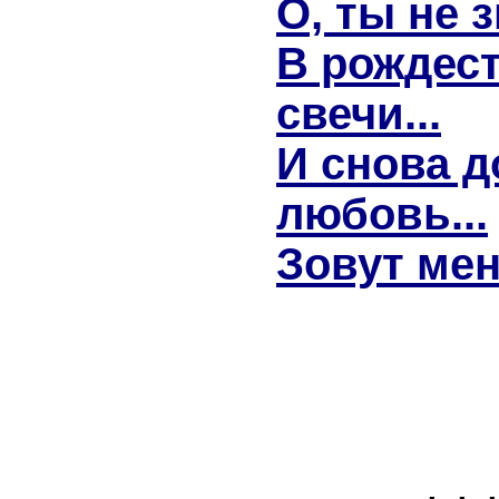
О, ты не з
В рождест
свечи...
И снова д
любовь...
Зовут мен